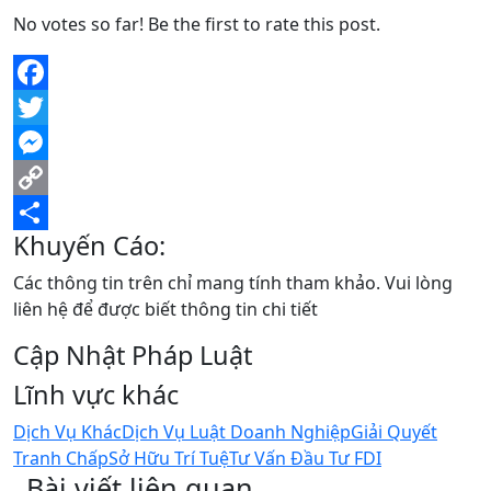
No votes so far! Be the first to rate this post.
Facebook
Twitter
Messenger
Copy
Khuyến Cáo:
Link
Share
Các thông tin trên chỉ mang tính tham khảo. Vui lòng
liên hệ để được biết thông tin chi tiết
Cập Nhật Pháp Luật
Lĩnh vực khác
Dịch Vụ Khác
Dịch Vụ Luật Doanh Nghiệp
Giải Quyết
Tranh Chấp
Sở Hữu Trí Tuệ
Tư Vấn Đầu Tư FDI
Bài viết liên quan