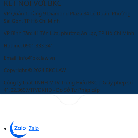
KẾT NỐI VỚI BKC
VP Quận 1:
Tầng 9 Diamond Plaza 34 Lê Duẩn, Phường
Sài Gòn, TP Hồ Chí Minh
VP Bình Tân:
41 Tên Lửa, phường An Lạc, TP Hồ Chí Minh
Hotline:
0901 333 341
Email:
info@bkclaw.vn
Copyright © 2024 BKC LAW
Công ty Luật TNHH MTV Trung Hiếu BKC | Giấy phép số
41.02.3697/TP/ĐKHĐ - Do Sở Tư Pháp cấp
Zalo