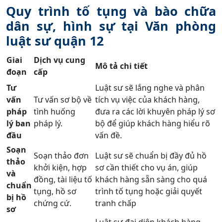
Quy trình tố tụng và bào chữa
dân sự, hình sự tại Văn phòng
luật sư quận 12
Giai
Dịch vụ cung
Mô tả chi tiết
đoạn
cấp
Tư
Luật sư sẽ lắng nghe và phân
vấn
Tư vấn sơ bộ về
tích vụ việc của khách hàng,
pháp
tình huống
đưa ra các lời khuyên pháp lý sơ
lý ban
pháp lý.
bộ để giúp khách hàng hiểu rõ
đầu
vấn đề.
Soạn
Soạn thảo đơn
Luật sư sẽ chuẩn bị đầy đủ hồ
thảo
khởi kiện, hợp
sơ cần thiết cho vụ án, giúp
và
đồng, tài liệu tố
khách hàng sẵn sàng cho quá
chuẩn
tụng, hồ sơ
trình tố tụng hoặc giải quyết
bị hồ
chứng cứ.
tranh chấp
sơ