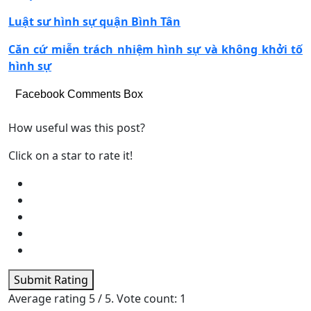
Luật sư hình sự quận Bình Tân
Căn cứ miễn trách nhiệm hình sự và không khởi tố
hình sự
Facebook Comments Box
How useful was this post?
Click on a star to rate it!
Submit Rating
Average rating
5
/ 5. Vote count:
1