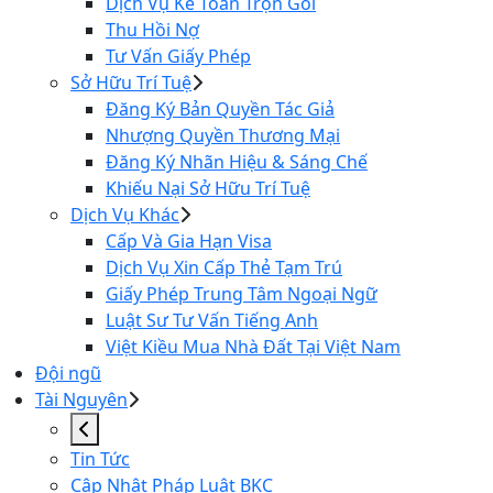
Dịch Vụ Kế Toán Trọn Gói
Thu Hồi Nợ
Tư Vấn Giấy Phép
Sở Hữu Trí Tuệ
Đăng Ký Bản Quyền Tác Giả
Nhượng Quyền Thương Mại
Đăng Ký Nhãn Hiệu & Sáng Chế
Khiếu Nại Sở Hữu Trí Tuệ
Dịch Vụ Khác
Cấp Và Gia Hạn Visa
Dịch Vụ Xin Cấp Thẻ Tạm Trú
Giấy Phép Trung Tâm Ngoại Ngữ
Luật Sư Tư Vấn Tiếng Anh
Việt Kiều Mua Nhà Đất Tại Việt Nam
Đội ngũ
Tài Nguyên
Tin Tức
Cập Nhật Pháp Luật BKC