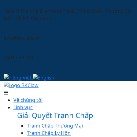
Tầng 9 Tòa nhà Diamond Plaza, 34 Lê Duẩn, Phường Sài
Gòn, TP Hồ Chí Minh
info@bkclaw.vn
0901 333 341
|
Về chúng tôi
Lĩnh vực
Giải Quyết Tranh Chấp
Tranh Chấp Thương Mại
Tranh Chấp Ly Hôn