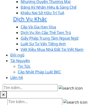
Nhượng Quyền Thương Mại
Đăng Ký Nhãn Hiệu & Sáng Chế
Khiếu Nại Sở Hữu Trí Tuệ
Dịch Vụ Khác
Cấp Và Gia Hạn Visa
Dịch Vụ Xin Cấp Thẻ Tạm Trú
Giấy Phép Trung Tâm Ngoại Ngữ
Luật Sư Tư Vấn Tiếng Anh
Việt Kiều Mua Nhà Đất Tại Việt Nam
Đội ngũ
Tài Nguyên
Tin Tức
Cập Nhật Pháp Luật BKC
Liên hệ
✕