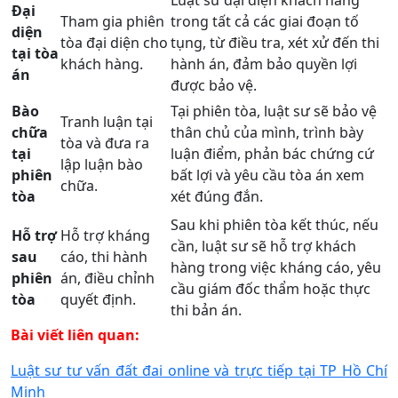
Luật sư đại diện khách hàng
Đại
Tham gia phiên
trong tất cả các giai đoạn tố
diện
tòa đại diện cho
tụng, từ điều tra, xét xử đến thi
tại tòa
khách hàng.
hành án, đảm bảo quyền lợi
án
được bảo vệ.
Bào
Tại phiên tòa, luật sư sẽ bảo vệ
Tranh luận tại
chữa
thân chủ của mình, trình bày
tòa và đưa ra
tại
luận điểm, phản bác chứng cứ
lập luận bào
phiên
bất lợi và yêu cầu tòa án xem
chữa.
tòa
xét đúng đắn.
Sau khi phiên tòa kết thúc, nếu
Hỗ trợ
Hỗ trợ kháng
cần, luật sư sẽ hỗ trợ khách
sau
cáo, thi hành
hàng trong việc kháng cáo, yêu
phiên
án, điều chỉnh
cầu giám đốc thẩm hoặc thực
tòa
quyết định.
thi bản án.
Bài viết liên quan:
Luật sư tư vấn đất đai online và trực tiếp tại TP Hồ Chí
Minh