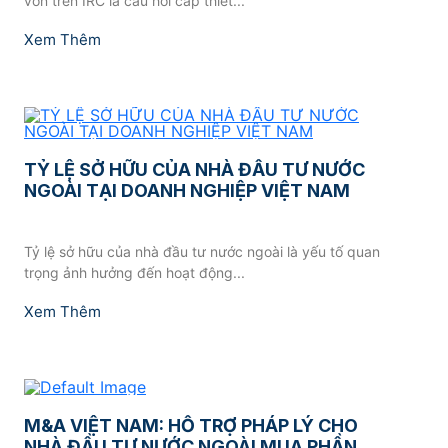
vốn trên IRC là câu hỏi cấp thiết...
Xem Thêm
TỶ LỆ SỞ HỮU CỦA NHÀ ĐẦU TƯ NƯỚC
NGOÀI TẠI DOANH NGHIỆP VIỆT NAM
Tỷ lệ sở hữu của nhà đầu tư nước ngoài là yếu tố quan
trọng ảnh hưởng đến hoạt động...
Xem Thêm
M&A VIỆT NAM: HỖ TRỢ PHÁP LÝ CHO
NHÀ ĐẦU TƯ NƯỚC NGOÀI MUA PHẦN