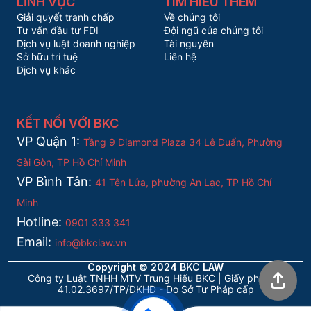
LĨNH VỰC
TÌM HIỂU THÊM
Giải quyết tranh chấp
Về chúng tôi
Tư vấn đầu tư FDI
Đội ngũ của chúng tôi
Dịch vụ luật doanh nghiệp
Tài nguyên
Sở hữu trí tuệ
Liên hệ
Dịch vụ khác
KẾT NỐI VỚI BKC
VP Quận 1:
Tầng 9 Diamond Plaza 34 Lê Duẩn, Phường
Sài Gòn, TP Hồ Chí Minh
VP Bình Tân:
41 Tên Lửa, phường An Lạc, TP Hồ Chí
Minh
Hotline:
0901 333 341
Email:
info@bkclaw.vn
Copyright © 2024 BKC LAW
Công ty Luật TNHH MTV Trung Hiếu BKC | Giấy phép số
41.02.3697/TP/ĐKHĐ - Do Sở Tư Pháp cấp