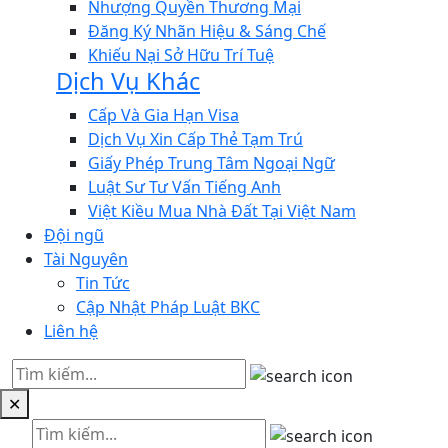
Nhượng Quyền Thương Mại
Đăng Ký Nhãn Hiệu & Sáng Chế
Khiếu Nại Sở Hữu Trí Tuệ
Dịch Vụ Khác
Cấp Và Gia Hạn Visa
Dịch Vụ Xin Cấp Thẻ Tạm Trú
Giấy Phép Trung Tâm Ngoại Ngữ
Luật Sư Tư Vấn Tiếng Anh
Việt Kiều Mua Nhà Đất Tại Việt Nam
Đội ngũ
Tài Nguyên
Tin Tức
Cập Nhật Pháp Luật BKC
Liên hệ
✕