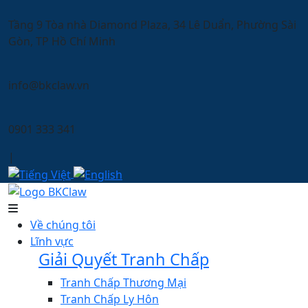
Tầng 9 Tòa nhà Diamond Plaza, 34 Lê Duẩn, Phường Sài
Gòn, TP Hồ Chí Minh
info@bkclaw.vn
0901 333 341
|
Về chúng tôi
Lĩnh vực
Giải Quyết Tranh Chấp
Tranh Chấp Thương Mại
Tranh Chấp Ly Hôn