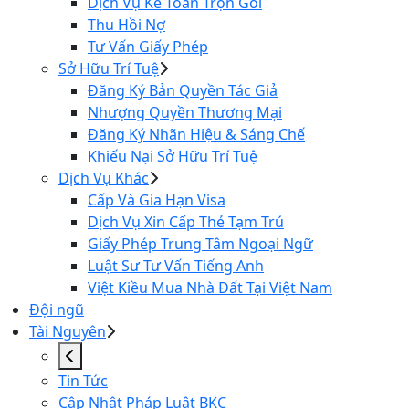
Dịch Vụ Kế Toán Trọn Gói
Thu Hồi Nợ
Tư Vấn Giấy Phép
Sở Hữu Trí Tuệ
Đăng Ký Bản Quyền Tác Giả
Nhượng Quyền Thương Mại
Đăng Ký Nhãn Hiệu & Sáng Chế
Khiếu Nại Sở Hữu Trí Tuệ
Dịch Vụ Khác
Cấp Và Gia Hạn Visa
Dịch Vụ Xin Cấp Thẻ Tạm Trú
Giấy Phép Trung Tâm Ngoại Ngữ
Luật Sư Tư Vấn Tiếng Anh
Việt Kiều Mua Nhà Đất Tại Việt Nam
Đội ngũ
Tài Nguyên
Tin Tức
Cập Nhật Pháp Luật BKC