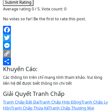
Submit Rating
Average rating
0
/ 5. Vote count:
0
No votes so far! Be the first to rate this post.
Facebook
Twitter
Messenger
Copy
Khuyến Cáo:
Link
Share
Các thông tin trên chỉ mang tính tham khảo. Vui lòng
liên hệ để được biết thông tin chi tiết
Giải Quyết Tranh Chấp
Tranh Chấp Đất Đai
Tranh Chấp Hợp Đồng
Tranh Chấp Ly
Hôn
Tranh Chấp Thừa Kế
Tranh Chấp Thương Mại