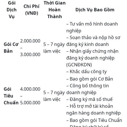
Gói
Thời Gian
Chi Phí
Dịch
Hoàn
Dịch Vụ Bao Gồm
(VNĐ)
Vụ
Thành
– Tư vấn mô hình doanh
nghiệp
– Soạn thảo và nộp hồ sơ
2.000.000
Gói Cơ
5 – 7 ngày
đăng ký kinh doanh
–
Bản
làm việc
– Nhận giấy chứng nhận
3.000.000
đăng ký doanh nghiệp
(GCNĐKDN)
– Khắc dấu công ty
– Bao gồm gói Cơ Bản
– Công bố thông tin
Gói
4.000.000
5 – 7 ngày
doanh nghiệp
Tiêu
–
làm việc
– Đăng ký mã số thuế
Chuẩn
5.000.000
– Hỗ trợ mở tài khoản
ngân hàng doanh nghiệp
– Bao gồm gói Tiêu Chuẩn