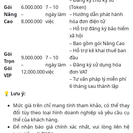
– Đăng ký chữ ký số
Gói
6.000.000
7 – 10
(Token)
Nâng
–
ngày làm
– Hướng dẫn phát hành
Cao
8.000.000
việc
hóa đơn điện tử
– Hỗ trợ đăng ký bảo hiểm
xã hội
– Bao gồm gói Nâng Cao
– Hỗ trợ kê khai thuế ban
Gói
9.000.000
7 – 10
đầu
Trọn
–
ngày làm
– Đăng ký sử dụng hóa
Gói
12.000.000
việc
đơn VAT
VIP
– Tư vấn pháp lý miễn phí
6 tháng sau thành lập
💡
Lưu ý:
Mức giá trên chỉ mang tính tham khảo, có thể thay
đổi tùy theo loại hình doanh nghiệp và yêu cầu cụ
thể của khách hàng.
Để nhận báo giá chính xác nhất, vui lòng liên hệ