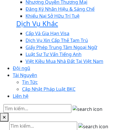
Nhượng Quyền Thương Mại
Đăng Ký Nhãn Hiệu & Sáng Chế
Khiếu Nại Sở Hữu Trí Tuệ
Dịch Vụ Khác
Cấp Và Gia Hạn Visa
Dịch Vụ Xin Cấp Thẻ Tạm Trú
Giấy Phép Trung Tâm Ngoại Ngữ
Luật Sư Tư Vấn Tiếng Anh
Việt Kiều Mua Nhà Đất Tại Việt Nam
Đội ngũ
Tài Nguyên
Tin Tức
Cập Nhật Pháp Luật BKC
Liên hệ
✕