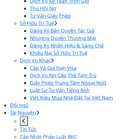
Dịch Vụ Kế Toán Trọn Gói
Thu Hồi Nợ
Tư Vấn Giấy Phép
Sở Hữu Trí Tuệ
Đăng Ký Bản Quyền Tác Giả
Nhượng Quyền Thương Mại
Đăng Ký Nhãn Hiệu & Sáng Chế
Khiếu Nại Sở Hữu Trí Tuệ
Dịch Vụ Khác
Cấp Và Gia Hạn Visa
Dịch Vụ Xin Cấp Thẻ Tạm Trú
Giấy Phép Trung Tâm Ngoại Ngữ
Luật Sư Tư Vấn Tiếng Anh
Việt Kiều Mua Nhà Đất Tại Việt Nam
Đội ngũ
Tài Nguyên
Tin Tức
Cập Nhật Pháp Luật BKC