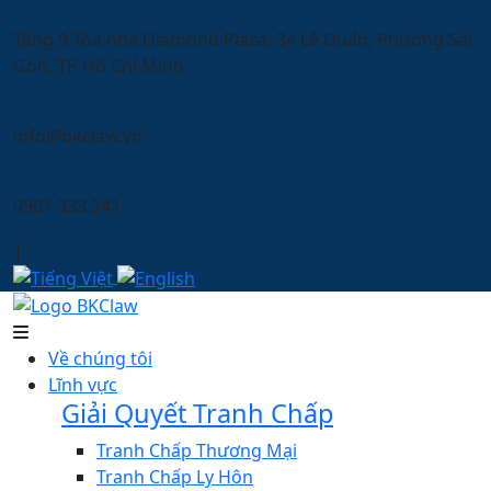
Tầng 9 Tòa nhà Diamond Plaza, 34 Lê Duẩn, Phường Sài
Gòn, TP Hồ Chí Minh
info@bkclaw.vn
0901 333 341
|
Về chúng tôi
Lĩnh vực
Giải Quyết Tranh Chấp
Tranh Chấp Thương Mại
Tranh Chấp Ly Hôn