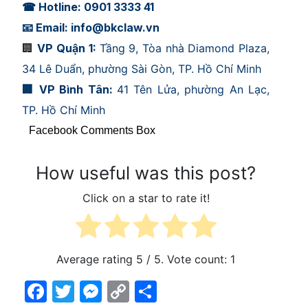
☎ Hotline: 0901 3333 41
📧 Email: info@bkclaw.vn
🏢
V
P Quậ
n 1:
Tầng 9, Tòa nhà Diamond Plaza,
34 Lê Duẩn, phường Sài Gòn, TP. Hồ Chí Minh
🏢 VP Bình Tân:
41 Tên Lửa, phường An Lạc,
TP. Hồ Chí Minh
Facebook Comments Box
How useful was this post?
Click on a star to rate it!
Average rating
5
/ 5. Vote count:
1
Facebook
Twitter
Messenger
Copy
Share