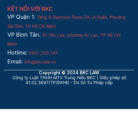
KẾT NỐI VỚI BKC
VP Quận 1:
Tầng 9 Diamond Plaza 34 Lê Duẩn, Phường
Sài Gòn, TP Hồ Chí Minh
VP Bình Tân:
41 Tên Lửa, phường An Lạc, TP Hồ Chí
Minh
Hotline:
0901 333 341
Email:
info@bkclaw.vn
Copyright © 2024 BKC LAW
Công ty Luật TNHH MTV Trung Hiếu BKC | Giấy phép số
41.02.3697/TP/ĐKHĐ - Do Sở Tư Pháp cấp