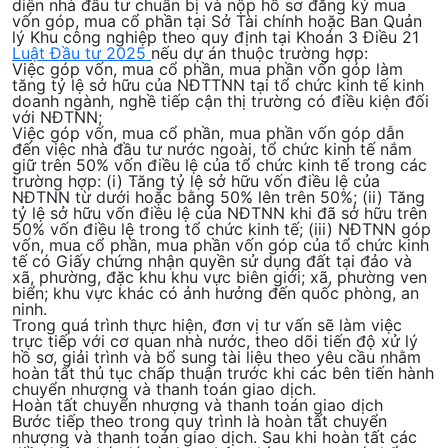
diện nhà đầu tư chuẩn bị và nộp hồ sơ đăng ký mua
vốn góp, mua cổ phần tại Sở Tài chính hoặc Ban Quản
lý Khu công nghiệp theo quy định tại Khoản 3 Điều 21
Luật Đầu tư 2025
nếu dự án thuộc trường hợp:
Việc góp vốn, mua cổ phần, mua phần vốn góp làm
tăng tỷ lệ sở hữu của NĐTTNN tại tổ chức kinh tế kinh
doanh ngành, nghề tiếp cận thị trường có điều kiện đối
với NĐTNN;
Việc góp vốn, mua cổ phần, mua phần vốn góp dẫn
đến việc nhà đầu tư nước ngoài, tổ chức kinh tế nắm
giữ trên 50% vốn điều lệ của tổ chức kinh tế trong các
trường hợp: (i) Tăng tỷ lệ sở hữu vốn điều lệ của
NĐTNN từ dưới hoặc bằng 50% lên trên 50%; (ii) Tăng
tỷ lệ sở hữu vốn điều lệ của NĐTNN khi đã sở hữu trên
50% vốn điều lệ trong tổ chức kinh tế; (iii) NĐTNN góp
vốn, mua cổ phần, mua phần vốn góp của tổ chức kinh
tế có Giấy chứng nhận quyền sử dụng đất tại đảo và
xã, phường, đặc khu khu vực biên giới; xã, phường ven
biển; khu vực khác có ảnh hưởng đến quốc phòng, an
ninh.
Trong quá trình thực hiện, đơn vị tư vấn sẽ làm việc
trực tiếp với cơ quan nhà nước, theo dõi tiến độ xử lý
hồ sơ, giải trình và bổ sung tài liệu theo yêu cầu nhằm
hoàn tất thủ tục chấp thuận trước khi các bên tiến hành
chuyển nhượng và thanh toán giao dịch.
Hoàn tất chuyển nhượng và thanh toán giao dịch
Bước tiếp theo trong quy trình là
hoàn tất chuyển
nhượng và thanh toán giao dịch
. Sau khi hoàn tất các