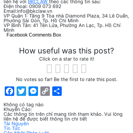
liên hệ với
BKCLAW
theo các thông tin sau:
Điện thoại: 0909 073 692
Email:info@bkclaw.vn
VP Quận 1:
Tầng 9 Tòa nhà Diamond Plaza, 34 Lê Duẩn,
Phường Sài Gòn, Tp. Hồ Chí Minh
VP Bình Tân:
41 Tên Lửa, Phường An Lạc, Tp. Hồ Chí
Minh
Facebook Comments Box
How useful was this post?
Click on a star to rate it!
No votes so far! Be the first to rate this post.
Facebook
Twitter
Messenger
Copy
Share
Link
Không có tag nào
Khuyến Cáo:
Các thông tin trên chỉ mang tính tham khảo. Vui lòng
liên hệ để được biết thông tin chi tiết
Tài Nguyên
Tin Tức