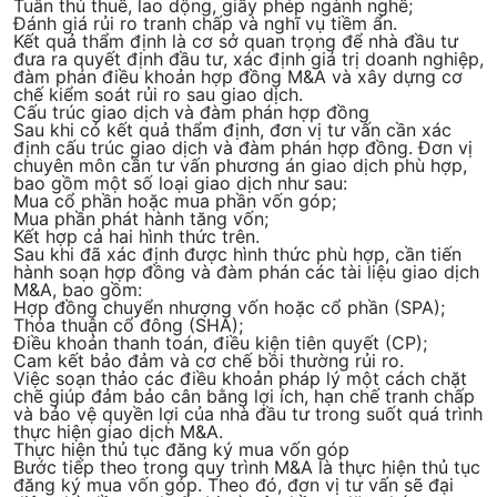
Tuân thủ thuế, lao dộng, giấy phép ngành nghề;
Đánh giá rủi ro tranh chấp và nghĩ vụ tiềm ẩn.
Kết quả thẩm định là cơ sở quan trọng để nhà đầu tư
đưa ra quyết định đầu tư, xác định giá trị doanh nghiệp,
đàm phán điều khoản hợp đồng M&A và xây dựng cơ
chế kiểm soát rủi ro sau giao dịch.
Cấu trúc giao dịch và đàm phán hợp đồng
Sau khi có kết quả thẩm định, đơn vị tư vấn cần xác
định
cấu trúc giao dịch và đàm phán hợp đồng
. Đơn vị
chuyên môn cần tư vấn phương án giao dịch phù hợp,
bao gồm một số loại giao dịch như sau:
Mua cổ phần hoặc mua phần vốn góp;
Mua phần phát hành tăng vốn;
Kết hợp cả hai hình thức trên.
Sau khi đã xác định được hình thức phù hợp, cần tiến
hành soạn hợp đồng và đàm phán các tài liệu giao dịch
M&A, bao gồm:
Hợp đồng chuyển nhượng vốn hoặc cổ phần (SPA);
Thỏa thuận cổ đông (SHA);
Điều khoản thanh toán, điều kiện tiên quyết (CP);
Cam kết bảo đảm và cơ chế bồi thường rủi ro.
Việc soạn thảo các điều khoản pháp lý một cách chặt
chẽ giúp đảm bảo cân bằng lợi ích, hạn chế tranh chấp
và bảo vệ quyền lợi của nhà đầu tư trong suốt quá trình
thực hiện giao dịch M&A.
Thực hiện thủ tục đăng ký mua vốn góp
Bước tiếp theo trong quy trình M&A là
thực hiện thủ tục
đăng ký mua vốn góp.
Theo đó, đơn vị tư vấn sẽ đại