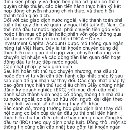
điều kiện pháp lý và được bên phía cơ quan có thẩm
quyền chấp thuận, các bên tiến hành thực hiện ký kết
hợp đồng chuyển nhượng chính thức, và thực hiện
thanh toán giao dịch.
Đối với các giao dịch nước ngoài, việc thanh toán phải
tuân thủ quy định về quản lý ngoại hối tại Việt Nam. Cụ
thể, nhà đầu tư nước ngoài phải chuyển tiền góp vốn
hoặc tiền mua cổ phần hoặc phần vốn góp thông qua
tài khoản vốn đầu tư trực tiếp (DICA – Direst
Investment Capital Account) được mở thông qua ngân
hàng tại Việt Nam. Đây là tài khoản chuyên dùng để
thực hiện các giao dịch góp vốn, chuyển nhượng vốn,
chuyển lợi nhuận và các dòng tiền liên quan đến hoạt
động đầu tư trực tiếp nước ngoài.
Cập nhật pháp lý sau giao dịch
Sau khi hoàn tất thủ tục chuyện nhượng, nhà đầu từ
hoặc đơn vị tư vấn cần tiến hành
cập nhật pháp lý sau
sao dịch
để ghi nhận sự thay đổi. Các cập nhật pháp lý
bao gồm thực hiện thủ tục điều chỉnh Giấy chứng nhận
đăng ký doanh nghiệp (ERC) với mục đích cập nhật
danh sách thành viên hoặc cổ đông, thông tin nhà đầu
tư nước ngoài, cơ cấu sở hữu vốn, người đại diện theo
pháp luật và một số nội dung thay đồi khác.
Bên cạnh đó, trong trường hợp giao dịch làm thay đổi
nội dung cơ bản của dự án đầu tư thì phải tiến hành
thực hiện thủ tục điều chỉnh Giấy chứng nhận đăng ký
đầu tư (IRC) theo quy định pháp luật. Đồng thời, một số
thông tin cũng cần cập nhật bao gồm tài khoản ngân