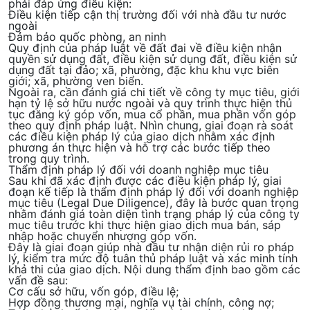
phải đáp ứng điều kiện:
Điều kiện tiếp cận thị trường đối với nhà đầu tư nước
ngoài
Đảm bảo quốc phòng, an ninh
Quy định của pháp luật về đất đai về điều kiện nhận
quyền sử dụng đất, điều kiện sử dụng đất, điều kiện sử
dụng đất tại đảo; xã, phường, đặc khu khu vực biên
giới; xã, phường ven biển.
Ngoài ra, cần đánh giá chi tiết về công ty mục tiêu, giới
hạn tỷ lệ sở hữu nước ngoài và quy trình thực hiện thủ
tục đăng ký góp vốn, mua cổ phần, mua phần vốn góp
theo quy định pháp luật. Nhìn chung, giai đoạn rà soát
các điều kiện pháp lý của giao dịch nhằm xác định
phương án thực hiện và hỗ trợ các bước tiếp theo
trong quy trình.
Thẩm định pháp lý đối với doanh nghiệp mục tiêu
Sau khi đã xác định được các điều kiện pháp lý, giai
đoạn kế tiếp là
thẩm định pháp lý đổi với doanh nghiệp
mục tiêu (Legal Due Diligence)
, đây là bước quan trọng
nhằm đánh giá toàn diện tình trạng pháp lý của công ty
mục tiêu trước khi thực hiện giao dịch mua bán, sáp
nhập hoặc chuyển nhượng góp vốn.
Đây là giai đoạn giúp nhà đầu tư nhận diện rủi ro pháp
lý, kiểm tra mức độ tuân thủ pháp luật và xác minh tính
khả thi của giao dịch. Nội dung thẩm định bao gồm các
vấn đề sau:
Cơ cấu sở hữu, vốn góp, điều lệ;
Hợp đồng thương mại, nghĩa vụ tài chính, công nợ;