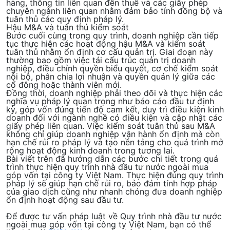
hàng, thông tin liên quan đến thuế và các giấy phép
chuyên ngành liên quan nhằm đảm bảo tính đồng bộ và
tuân thủ các quy định pháp lý.
Hậu M&A và tuân thủ kiểm soát
Bước cuối cùng trong quy trình, doanh nghiệp cần tiếp
tục thực hiện các hoạt động
hậu M&A và kiểm soát
tuân thủ
nhằm ổn định cơ cấu quản trị. Giai đoạn này
thường bao gồm việc tái cấu trúc quản trị doanh
nghiệp, điều chỉnh quyền biểu quyết, cơ chế kiểm soát
nội bộ, phân chia lợi nhuận và quyền quản lý giữa các
cổ đông hoặc thành viên mới.
Đồng thời, doanh nghiệp phải theo dõi và thực hiện các
nghĩa vụ pháp lý quan trọng như báo cáo đầu tư định
kỳ, góp vốn đúng tiến độ cam kết, duy trì điều kiện kinh
doanh đối với ngành nghề có điều kiện và cập nhật các
giấy phép liên quan. Việc kiểm soát tuân thủ sau M&A
không chỉ giúp doanh nghiệp vận hành ổn định mà còn
hạn chế rủi ro pháp lý và tạo nền tảng cho quá trình mở
rộng hoạt động kinh doanh trong tương lai.
Bài viết trên đã hướng dẫn các bước chi tiết trong quá
trình thực hiện quy trình nhà đầu tư nước ngoài mua
góp vốn tại công ty Việt Nam. Thực hiện đúng quy trình
pháp lý sẽ giúp hạn chế rủi ro, bảo đảm tính hợp pháp
của giao dịch cũng như nhanh chóng đưa doanh nghiệp
ổn định hoạt động sau đầu tư.
Để được tư vấn pháp luật về
Quy trình nhà đầu tư nước
ngoài mua góp vốn tại công ty Việt Nam,
bạn có thể