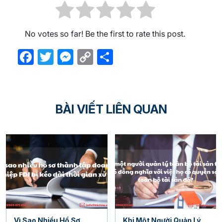
No votes so far! Be the first to rate this post.
Facebook
Twitter
Messenger
Copy
Share
Link
BÀI VIẾT LIÊN QUAN
Vì Sao Nhiều Hồ Sơ
Khi Một Người Quản Lý