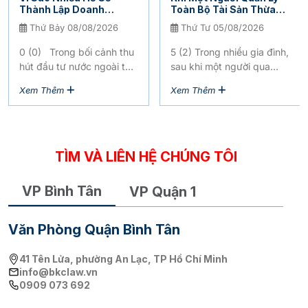
Thành Lập Doanh
Toàn Bộ Tài Sản Thừa
Nghiệp FDI Bị Kéo Dài
Kế, Có Đồng Nghĩa Với
Thứ Bảy 08/08/2026
Thứ Tư 05/08/2026
Thời Gian Xử Lý?⁠
Việc Họ Có Quyền Sở
Hữu Toàn Bộ Tài Sản
0 (0) Trong bối cảnh thu
5 (2) Trong nhiều gia đình,
Đó?
hút đầu tư nước ngoài tại
sau khi một người qua
Việt Nam, nhiều nhà đầu
đời, việc một thành viên
Xem Thêm
Xem Thêm
tư quốc...
đứng ra quản lý...
TÌM VÀ LIÊN HỆ CHÚNG TÔI
VP Bình Tân
VP Quận 1
Văn Phòng Quận Bình Tân
41 Tên Lửa, phường An Lạc, TP Hồ Chí Minh
info@bkclaw.vn
0909 073 692