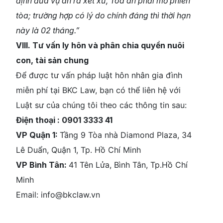
định đưa vụ án ra xét xử, Tòa án phải mở phiên
tòa; trường hợp có lý do chính đáng thì thời hạn
này là 02 tháng.”
VIII. Tư vấn ly hôn và phân chia quyền nuôi
con, tài sản chung
Để được tư vấn pháp luật hôn nhân gia đình
miễn phí tại BKC Law, bạn có thể liên hệ với
Luật sư của chúng tôi theo các thông tin sau:
Điện thoại : 0901 3333 41
VP Quận 1:
Tầng 9 Tòa nhà Diamond Plaza, 34
Lê Duẩn, Quận 1, Tp. Hồ Chí Minh
VP Bình Tân:
41 Tên Lửa, Bình Tân, Tp.Hồ Chí
Minh
Email: info@bkclaw.vn