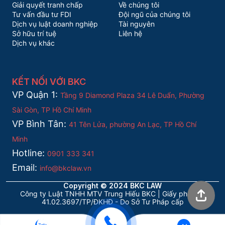
Giải quyết tranh chấp
Về chúng tôi
Tư vấn đầu tư FDI
Đội ngũ của chúng tôi
Dịch vụ luật doanh nghiệp
Tài nguyên
Sở hữu trí tuệ
Liên hệ
Dịch vụ khác
KẾT NỐI VỚI BKC
VP Quận 1:
Tầng 9 Diamond Plaza 34 Lê Duẩn, Phường
Sài Gòn, TP Hồ Chí Minh
VP Bình Tân:
41 Tên Lửa, phường An Lạc, TP Hồ Chí
Minh
Hotline:
0901 333 341
Email:
info@bkclaw.vn
Copyright © 2024 BKC LAW
Công ty Luật TNHH MTV Trung Hiếu BKC | Giấy phép số
41.02.3697/TP/ĐKHĐ - Do Sở Tư Pháp cấp