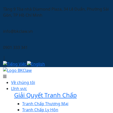
Tầng 9 Tòa nhà Diamond Plaza, 34 Lê Duẩn, Phường Sài
Gòn, TP Hồ Chí Minh
info@bkclaw.vn
0901 333 341
|
Về chúng tôi
Lĩnh vực
Giải Quyết Tranh Chấp
Tranh Chấp Thương Mại
Tranh Chấp Ly Hôn