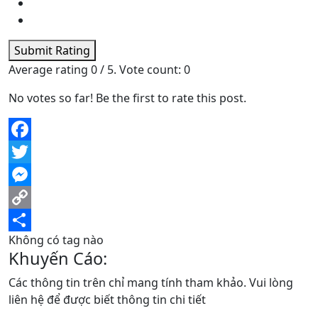
Submit Rating
Average rating
0
/ 5. Vote count:
0
No votes so far! Be the first to rate this post.
Facebook
Twitter
Messenger
Copy
Không có tag nào
Link
Share
Khuyến Cáo:
Các thông tin trên chỉ mang tính tham khảo. Vui lòng
liên hệ để được biết thông tin chi tiết