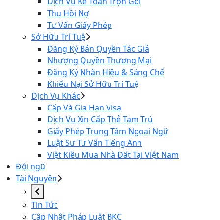
Dịch Vụ Kế Toán Trọn Gói
Thu Hồi Nợ
Tư Vấn Giấy Phép
Sở Hữu Trí Tuệ
Đăng Ký Bản Quyền Tác Giả
Nhượng Quyền Thương Mại
Đăng Ký Nhãn Hiệu & Sáng Chế
Khiếu Nại Sở Hữu Trí Tuệ
Dịch Vụ Khác
Cấp Và Gia Hạn Visa
Dịch Vụ Xin Cấp Thẻ Tạm Trú
Giấy Phép Trung Tâm Ngoại Ngữ
Luật Sư Tư Vấn Tiếng Anh
Việt Kiều Mua Nhà Đất Tại Việt Nam
Đội ngũ
Tài Nguyên
Tin Tức
Cập Nhật Pháp Luật BKC