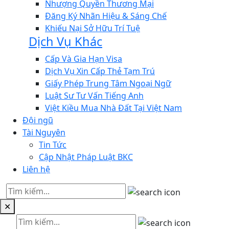
Nhượng Quyền Thương Mại
Đăng Ký Nhãn Hiệu & Sáng Chế
Khiếu Nại Sở Hữu Trí Tuệ
Dịch Vụ Khác
Cấp Và Gia Hạn Visa
Dịch Vụ Xin Cấp Thẻ Tạm Trú
Giấy Phép Trung Tâm Ngoại Ngữ
Luật Sư Tư Vấn Tiếng Anh
Việt Kiều Mua Nhà Đất Tại Việt Nam
Đội ngũ
Tài Nguyên
Tin Tức
Cập Nhật Pháp Luật BKC
Liên hệ
✕