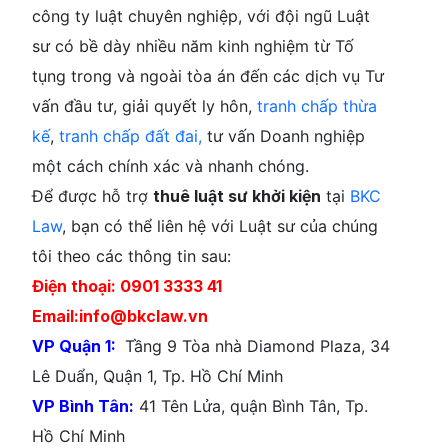
công ty luật chuyên nghiệp, với đội ngũ Luật
sư có bề dày nhiều năm kinh nghiệm từ Tố
tụng trong và ngoài tòa án đến các dịch vụ Tư
vấn đầu tư, giải quyết ly hôn,
tranh chấp thừa
kế
,
tranh chấp đất đai,
tư vấn Doanh nghiệp
một cách chính xác và nhanh chóng.
Để được hỗ trợ
thuê luật sư
khởi kiện
tại
BKC
Law
, bạn có thể liên hệ với Luật sư của chúng
tôi theo các thông tin sau:
Điện thoại: 0901 3333 41
Email:info@bkclaw.vn
VP Quận 1:
Tầng 9 Tòa nhà Diamond Plaza, 34
Lê Duẩn, Quận 1, Tp. Hồ Chí Minh
VP Bình Tân:
41 Tên Lửa, quận Bình Tân, Tp.
Hồ Chí Minh