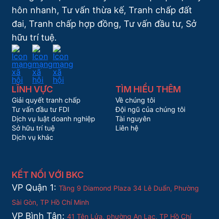
hôn nhanh, Tư vấn thừa kế, Tranh chấp đất
đai, Tranh chấp hợp đồng, Tư vấn đầu tư, Sở
hữu trí tuệ.
LĨNH VỰC
TÌM HIỂU THÊM
Giải quyết tranh chấp
Về chúng tôi
Tư vấn đầu tư FDI
Đội ngũ của chúng tôi
Dịch vụ luật doanh nghiệp
Tài nguyên
Sở hữu trí tuệ
Liên hệ
Dịch vụ khác
KẾT NỐI VỚI BKC
VP Quận 1:
Tầng 9 Diamond Plaza 34 Lê Duẩn, Phường
Sài Gòn, TP Hồ Chí Minh
VP Bình Tân:
41 Tên Lửa, phường An Lạc, TP Hồ Chí