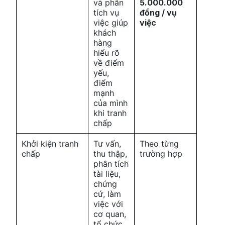
và phân
5.000.000
tích vụ
đồng / vụ
việc giúp
việc
khách
hàng
hiểu rõ
về điểm
yếu,
điểm
mạnh
của mình
khi tranh
chấp
Khởi kiện tranh
Tư vấn,
Theo từng
chấp
thu thập,
trường hợp
phân tích
tài liệu,
chứng
cứ, làm
việc với
cơ quan,
tổ chức